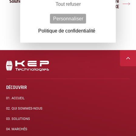
Solutions de paiement et de financement avec notre partenaire
Tout refuser
Arti
GRENKE
suiv
Personnaliser
Politique de confidentialité
RETOUR AUX ARCHIVES
Navigation
secondaire
DÉCOUVRIR
01.
ACCUEIL
02.
QUI SOMMES-NOUS
03.
SOLUTIONS
04.
MARCHÉS