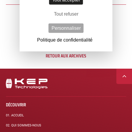
Bonne année 2025 !
Tout refuser
Article
précédent :
Bonne année 2024!
Personnaliser
Article
suivant :
Politique de confidentialité
RETOUR AUX ARCHIVES
Navigation
secondaire
DÉCOUVRIR
01.
ACCUEIL
02.
QUI SOMMES-NOUS