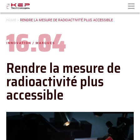
Panneau de gestion des cookies
Aller au contenu
Aller à la navigation
N
VOUS
HOME
>
RENDRE LA MESURE DE RADIOACTIVITÉ PLUS ACCESSIBLE
ÊTES
16.04
ICI :
Date :
INNOVATION / MARQUES
-
Catégories :
Rendre la mesure de
radioactivité plus
accessible