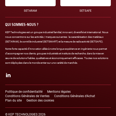
SETARAM
SETSAFE
QUI SOMMES-NOUS ?
KEP Technologies est un groupe industriel familial, innovant, diversifié et international. Nous
nous concentrons sur les activités / marques suivantes : la caractérisation des matériaux
(SETARAM), le contrôle industriel (SETSMART) et la mesure de radioactivité (SETSAFE).
Notre forte capacité d’innovation alliée à notre longue expérience en ingénierie nous permet
d’accompagner nos clients, groupes industriels et instituts de recherche, dans la mise en
œuvre de solutions fiables, qualitatives et économiquement efficaces. Toutes nos solutions
sont déployées dans le monde entier sur une variété de marchés.
Réseaux
sociaux
LinkedIn
Liens
légaux
Politique de confidentialité
Mentions légales
Conditions Générales de Ventes
Conditions Générales d’Achat
Plan du site
Gestion des cookies
© KEP TECHNOLOGIES 2026