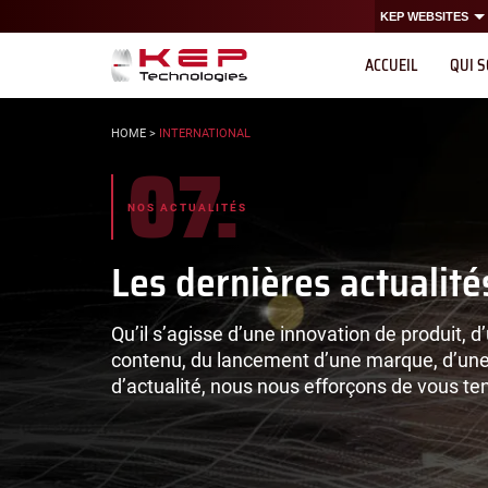
Navigation
Panneau de gestion des cookies
Aller au contenu
Aller à la navigation
KEP WEBSITES
principale
ACCUEIL
QUI 
VOUS
HOME
>
INTERNATIONAL
07.
ÊTES
ICI :
NOS ACTUALITÉS
Les dernières actualit
Qu’il s’agisse d’une innovation de produit, d
contenu, du lancement d’une marque, d’une 
d’actualité, nous nous efforçons de vous ten