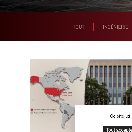
FILTRER
PAR
CATÉGORIE :
TOUT
INGÉNIERIE
Ce site ut
Tout accepte