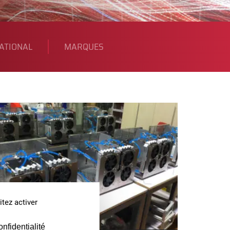
ATIONAL
MARQUES
tez activer
onfidentialité